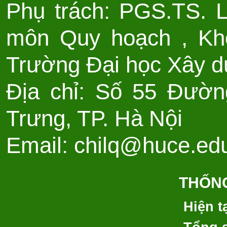
Phụ trách: PGS.TS. 
môn Quy hoạch , Kho
Trường Đại học Xây d
Địa chỉ: Số 55 Đườn
Trưng, TP. Hà Nội
Email: chilq@huce.ed
THỐNG
Hiện tạ