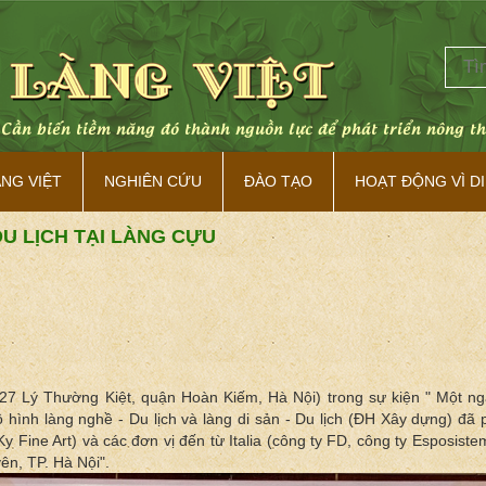
lực để phát triển nông thôn Việt Nam bền vững và giàu bản sắ
ÀNG VIỆT
NGHIÊN CỨU
ĐÀO TẠO
HOẠT ĐỘNG VÌ DI
DU LỊCH TẠI LÀNG CỰU
27 Lý Thường Kiệt, quận Hoàn Kiếm, Hà Nội) trong sự kiện " Một ngày
h làng nghề - Du lịch và làng di sản - Du lịch (ĐH Xây dựng) đã phố
y Fine Art) và các đơn vị đến từ Italia (công ty FD, công ty Esposiste
ên, TP. Hà Nội".