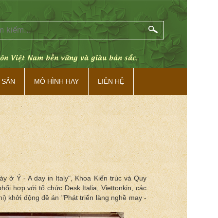
c.
Di sản làng Việ
 SẢN
MÔ HÌNH HAY
LIÊN HỆ
 ở Ý - A day in Italy", Khoa Kiến trúc và Quy
i hợp với tổ chức Desk Italia, Viettonkin, các
mi) khởi động đề án "Phát triển làng nghề may -