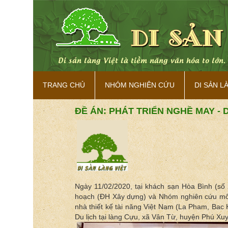
tiềm năng văn hóa to lớn. Cần biến tiềm năng đó thành nguồn 
TRANG CHỦ
NHÓM NGHIÊN CỨU
DI SẢN L
ĐỀ ÁN: PHÁT TRIỂN NGHỀ MAY - 
Ngày 11/02/2020, tại khách sạn Hòa Bình (số 
hoạch (ĐH Xây dựng) và Nhóm nghiên cứu mô hìn
nhà thiết kế tài năng Việt Nam (La Pham, Bac K
Du lịch tại làng Cựu, xã Vân Từ, huyện Phú Xuy