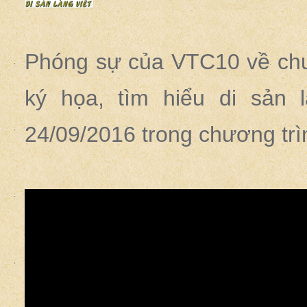
Phóng sự của VTC10 về chư
ký họa, tìm hiểu di sản
24/09/2016 trong chương trì