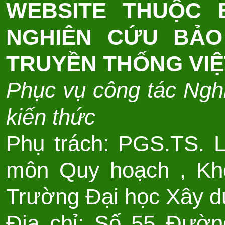
WEBSITE THUỘC
NGHIÊN CỨU BẢO
TRUYỀN THỐNG VI
Phục vụ công tác Nghi
kiến thức
Phụ trách: PGS.TS. 
môn Quy hoạch , Kho
Trường Đại học Xây d
Địa chỉ: Số 55 Đườn