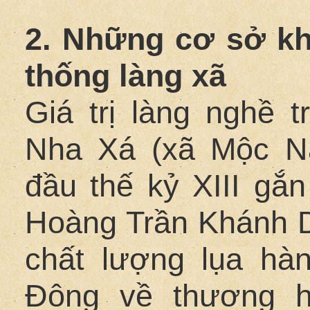
2. Những cơ sở kha
thống làng xã
Giá trị làng nghề t
Nha Xá (xã Mộc N
đầu thế kỷ XIII gắn
Hoàng Trần Khánh Dư
chất lượng lụa hà
Đông về thương h