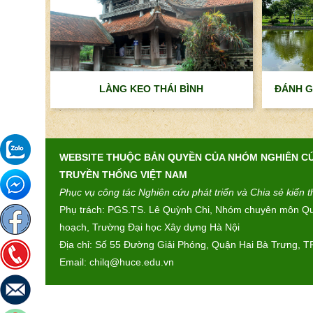
LÀNG KEO THÁI BÌNH
ĐÁNH G
WEBSITE THUỘC BẢN QUYỀN CỦA NHÓM NGHIÊN CỨ
TRUYỀN THỐNG VIỆT NAM
Phục vụ công tác Nghiên cứu phát triển và Chia sẻ kiến 
Phụ trách: PGS.TS. Lê Quỳnh Chi, Nhóm chuyên môn Quy
hoạch, Trường Đại học Xây dựng Hà Nội
Địa chỉ: Số 55 Đường Giải Phóng, Quận Hai Bà Trưng, TP
Email: chilq@huce.edu.vn