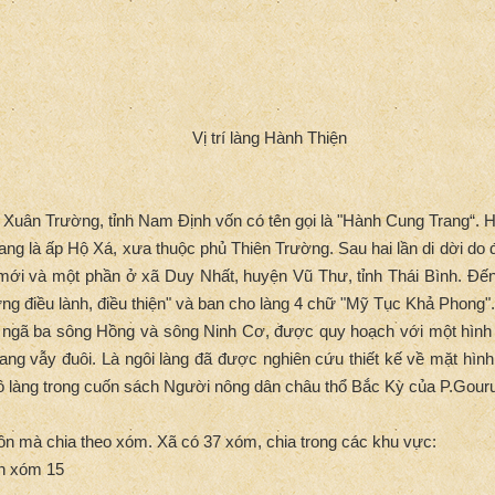
Vị trí làng Hành Thiện
 Xuân Trường, tỉnh Nam Định vốn có tên gọi là "Hành Cung Trang“.
ang là ấp Hộ Xá, xưa thuộc phủ Thiên Trường. Sau hai lần di dời d
ới và một phần ở xã Duy Nhất, huyện Vũ Thư, tỉnh Thái Bình. Đế
ững điều lành, điều thiện" và ban cho làng 4 chữ "Mỹ Tục Khả Phong"
 ngã ba sông Hồng và sông Ninh Cơ, được quy hoạch với một hình t
ng vẫy đuôi. Là ngôi làng đã được nghiên cứu thiết kế về mặt hình 
ồ làng trong cuốn sách Người nông dân châu thổ Bắc Kỳ của P.Gouru
n mà chia theo xóm. Xã có 37 xóm, chia trong các khu vực:
ến xóm 15