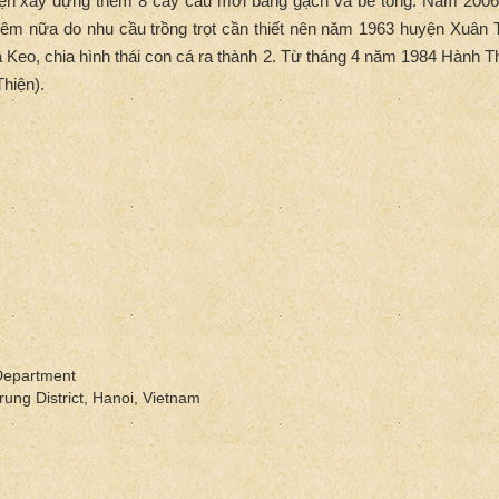
iện xây dựng thêm 8 cây cầu mới bằng gạch và bê tông. Năm 2006
hêm nữa do nhu cầu trồng trọt cần thiết nên năm 1963 huyện Xuâ
hùa Keo, chia hình thái con cá ra thành 2. Từ tháng 4 năm 1984 Hành 
hiện).
Department
ung District, Hanoi, Vietnam