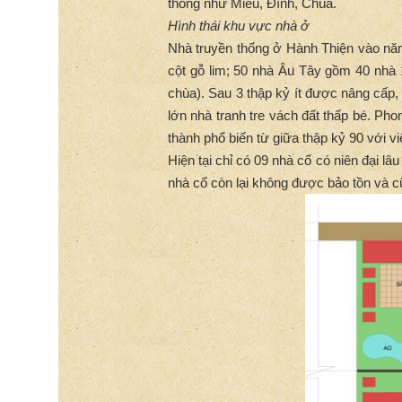
thống như Miếu, Đình, Chùa.
Hình thái khu vực nhà ở
Nhà truyền thống ở Hành Thiện vào năm
cột gỗ lim; 50 nhà Âu Tây gồm 40 nhà 
chùa). Sau 3 thập kỷ ít được nâng cấp,
lớn nhà tranh tre vách đất thấp bé. Phon
thành phổ biến từ giữa thập kỷ 90 với v
Hiện tại chỉ có 09 nhà cổ có niên đại lâu
nhà cổ còn lại không được bảo tồn và c