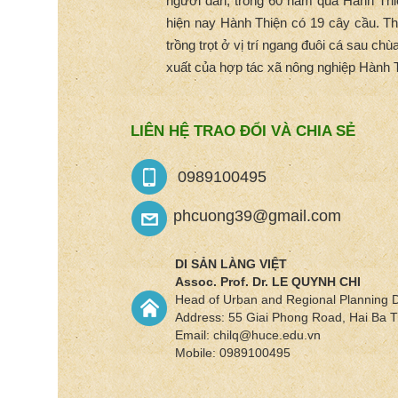
người dân, trong 60 năm qua Hành Th
hiện nay Hành Thiện có 19 cây cầu. T
trồng trọt ở vị trí ngang đuôi cá sau c
xuất của hợp tác xã nông nghiệp Hành T
LIÊN HỆ TRAO ĐỔI VÀ CHIA SẺ
0989100495
phcuong39@gmail.com
DI SẢN LÀNG VIỆT
Assoc. Prof. Dr.
LE QUYNH CHI
Head of Urban and Regional Planning 
Address: 55 Giai Phong Road, Hai Ba Tr
Email: chilq@huce.edu.vn
Mobile: 0989100495