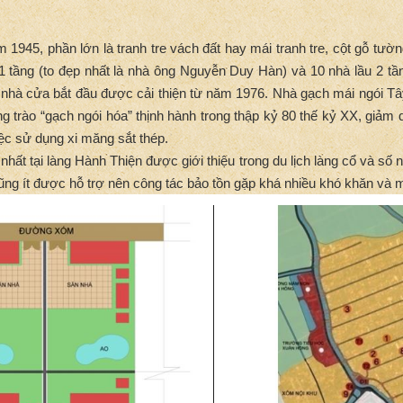
 1945, phần lớn là tranh tre vách đất hay mái tranh tre, cột gỗ tư
1 tầng (to đẹp nhất là nhà ông Nguyễn Duy Hàn) và 10 nhà lầu 2 tầ
 nhà cửa bắt đầu được cải thiện từ năm 1976. Nhà gạch mái ngói Tâ
g trào “gạch ngói hóa” thịnh hành trong thập kỷ 80 thế kỷ XX, giảm d
iệc sử dụng xi măng sắt thép.
 nhất tại làng Hành Thiện được giới thiệu trong du lịch làng cổ và số n
ũng ít được hỗ trợ nên công tác bảo tồn gặp khá nhiều khó khăn và m