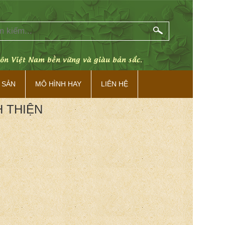
hôn Việt Nam bền vững và giàu bản sắc.
 SẢN
MÔ HÌNH HAY
LIÊN HỆ
H THIỆN