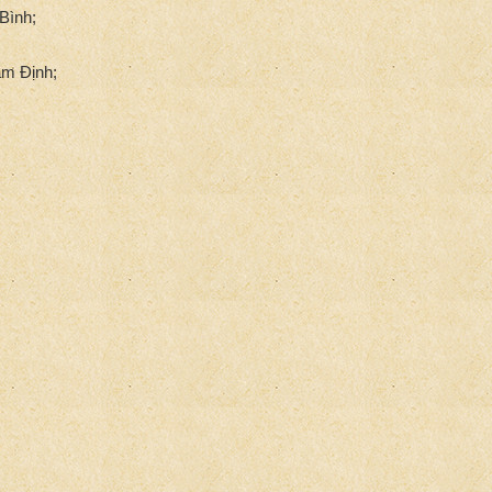
Bình;
am Định;