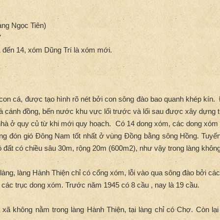
àng Ngọc Tiên)
7
 đến 14, xóm Dũng Trí là xóm mới.
con cá, được tạo hình rõ nét bởi con sông đào bao quanh khép kín. Đ
 và cánh đồng, bến nước khu vực lối trước và lối sau được xây dựng
nhà ở quy củ từ khi mới quy hoạch. Có 14 dong xóm, các dong xóm
g đón gió Đông Nam tốt nhất ở vùng Đồng bằng sông Hồng. Tuyế
ô đất có chiều sâu 30m, rộng 20m (600m2), như vậy trong làng khôn
àng, làng Hành Thiện chỉ có cổng xóm, lỗi vào qua sông đào bởi các
 các trục dong xóm. Trước năm 1945 có 8 cầu , nay là 19 cầu.
 xã không nằm trong làng Hành Thiện, tại làng chỉ có Chợ. Còn lại