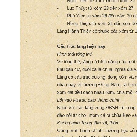
-
Ngọc Tiên: từ xóm 16 đến xóm 22
-
Lục Thủy: từ xóm 23 đến xóm 27
-
Phú Yên: từ xóm 28 đến xóm 30 (l
-
Hồng Thiện: từ xóm 31 đến xóm 3
Làng Hành Thiện cổ thuộc các xóm từ 1
Cấu trúc làng hiện nay
Hình thái tổng thể
Về tổng thể, làng có hình dáng của một 
khu dân cư, đuôi cá là chùa, nghĩa địa
Làng có cấu trúc đường, dong xóm và 
nhà quay về hướng Đông Nam, là hướn
xóm đặt đều cách nhau 60m, chia mỗi l
Lối vào và trục giao thông chính
Khác với các làng vùng ĐBSH có cổng l
đào nối từ chợ, mom cá ra chùa Keo và
Không gian Trung tâm xã, thôn
Công trình hành chính, trường học của