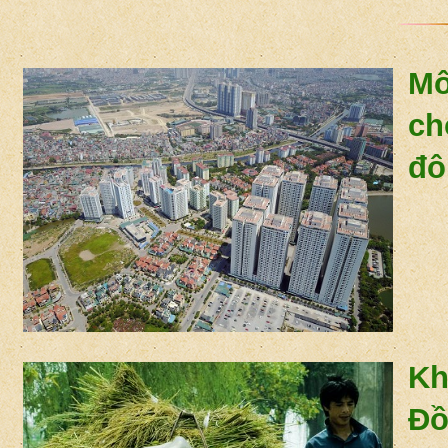
Mô
ch
đô
Kh
Đồ