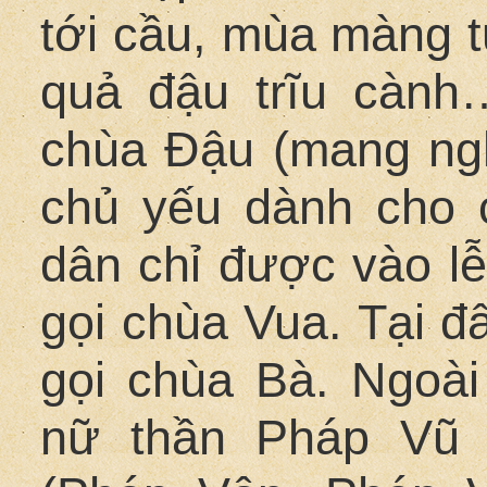
tới cầu, mùa màng tư
quả đậu trĩu cành
chùa Đậu (mang ngh
chủ yếu dành cho 
dân chỉ được vào lễ
gọi chùa Vua. Tại đ
gọi chùa Bà. Ngoài
nữ thần Pháp Vũ 