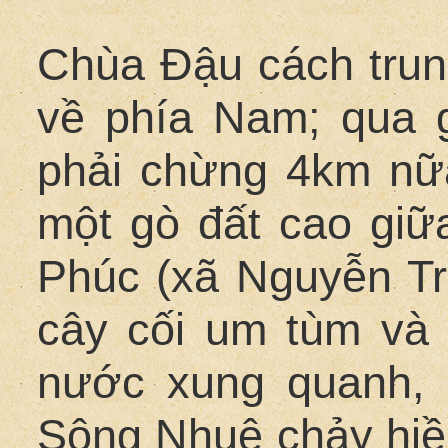
Chùa Đậu cách tru
về phía Nam; qua 
phải chừng 4km nữa
một gò đất cao giữ
Phúc (xã Nguyễn Tr
cây cối um tùm và
nước xung quanh, 
Sông Nhuệ chảy hiền