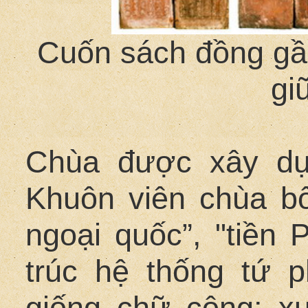
Cuốn sách đồng gầ
gi
Chùa được xây dự
Khuôn viên chùa bố
ngoại quốc”, "tiền 
trúc hệ thống tứ 
giống chữ công; x