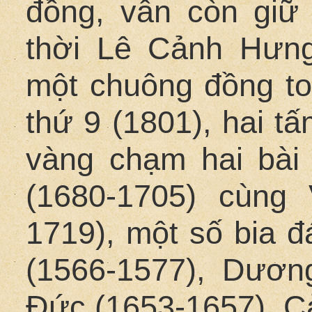
đồng, vẫn còn giữ
thời Lê Cảnh Hưng
một chuông đồng to
thứ 9 (1801), hai tấ
vàng chạm hai bài
(1680-1705) cùng
1719), một số bia 
(1566-1577), Dươn
Đức (1653-1657), C