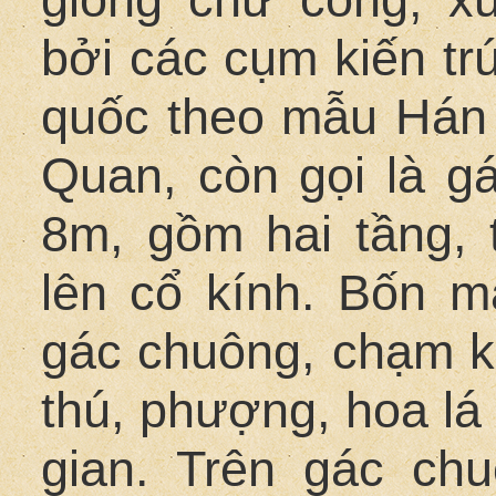
bởi các cụm kiến tr
quốc theo mẫu Hán 
Quan, còn gọi là g
8m, gồm hai tầng, 
lên cổ kính. Bốn m
gác chuông, chạm kh
thú, phượng, hoa lá
gian. Trên gác ch