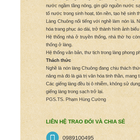
nước ngầm tầng nông, gìn giữ nguồn nước sạc
tố nước trong sinh hoạt, tôn nền, tạo hệ sinh t
Làng Chuông nổi tiếng với nghề làm nón lá. N
hóa trang phục áo dài, trở thành hình ảnh biể
Hệ thống nhà ở truyền thống, nhà thờ họ còn
thống ở làng.
Hệ thống văn bản, thư tịch trong làng phong ph
Thách thức
Nghề là nón làng Chuông đang chịu thách thức 
năng mà đó là giá trị văn hóa tinh thần, mang 
Các giếng làng đều bị ô nhiễm, không sử dụng 
giếng làng trong sạch trở lại.
PGS.TS. Phạm Hùng Cường
LIÊN HỆ TRAO ĐỔI VÀ CHIA SẺ
0989100495