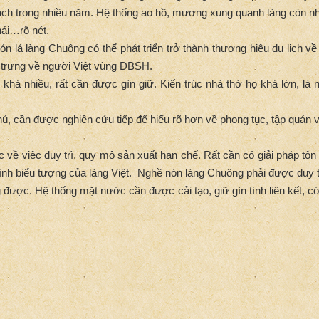
h trong nhiều năm. Hệ thống ao hồ, mương xung quanh làng còn nhi
hái…rõ nét.
ón lá làng Chuông có thể phát triển trở thành thương hiệu du lịch
u trưng về người Việt vùng ĐBSH.
 khá nhiều, rất cần được gìn giữ. Kiến trúc nhà thờ họ khá lớn, là
ú, cần được nghiên cứu tiếp để hiểu rõ hơn về phong tục, tập quán và
về việc duy trì, quy mô sản xuất hạn chế. Rất cần có giải pháp tôn v
tính biểu tượng của làng Việt. Nghề nón làng Chuông phải được duy trì
được. Hệ thống mặt nước cần được cải tạo, giữ gìn tính liên kết, c