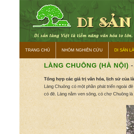
 bản sắc.
Di sản làng Việt là tiềm năng văn hóa to lớn
TRANG CHỦ
NHÓM NGHIÊN CỨU
DI SẢN L
-
LÀNG CHUÔNG (HÀ NỘI)
Tổng hợp các giá trị văn hóa, lịch sử của 
Làng Chuông có một phần phát triển ngoài đê t
có đê. Làng nằm ven sông, có chợ Chuông là ch