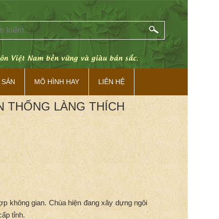
Di sản làng Việ
 SẢN
MÔ HÌNH HAY
LIÊN HỆ
N THỐNG LÀNG THÍCH
ợp không gian. Chùa hiện đang xây dựng ngôi
ấp tỉnh.