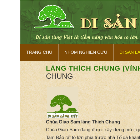
 bản sắc.
TRANG CHỦ
NHÓM NGHIÊN CỨU
DI SẢN L
LÀNG THÍCH CHUNG (VĨN
CHUNG
Chùa Giao Sam làng Thích Chung
Chùa Giao Sam đang được xây dựng mới, quy 
Tam Bảo rất to lớn phía trước nhà Tổ đã khán