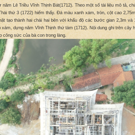
 năm Lê Triều Vĩnh Thịnh Bát(1712). Theo một số tài liệu mô tả, ch
i thứ 3 (1722) hiếm thấy. Đá màu xanh xám, tròn, cột cao 2,75m v
ật tạo thành hai chái hai bên với khẩu độ các bước gian 2,3m và 
xám, dựng năm Vĩnh Thịnh thứ tám (1712). Nội dung ghi trên cây h
p công sức của bà con trong làng.