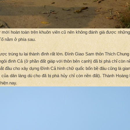
ới hoàn toàn trên khuôn viên cũ nên không đánh giá được những yế
Tổ nằm ở phía sau.
ợc trùng tu lại thành đình rất lớn. Đình Giao Sam thôn Thích Chun
gôi đình Cả (ở phần đất giáp với thôn bên cạnh) đã bị phá chỉ còn n
ắt đầu cho xây dựng Đình Cả hình chữ quốc bốn bề đâu cũng là gian g
c của dân làng dù cho đã bị phá hủy chỉ còn nền đất). Thành Hoàng
hiện nay.