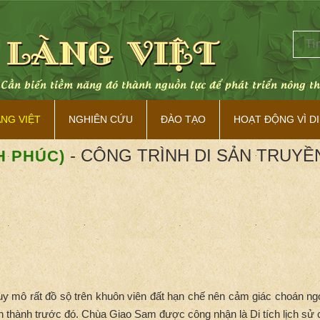
ÀNG VIỆT
NGHIÊN CỨU
ĐÀO TẠO
HOẠT ĐỘNG VÌ DI
- CÔNG TRÌNH DI SẢN TRUYỀ
H PHÚC)
mô rất đồ sộ trên khuôn viên đất hạn chế nên cảm giác choán ng
h thành trước đó. Chùa Giao Sam được công nhận là Di tích lịch sử c