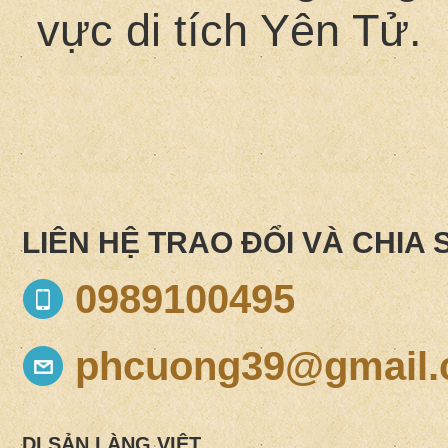
vực di tích Yên Tử.
LIÊN HỆ TRAO ĐỔI VÀ CHIA 
0989100495
phcuong39@gmail
DI SẢN LÀNG VIỆT