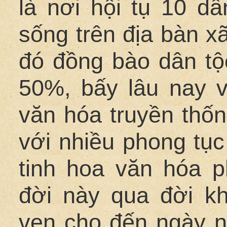
là nơi hội tụ 10 d
sống trên địa bàn 
đó đồng bào dân tộ
50%, bấy lâu nay v
văn hóa truyền thố
với nhiều phong tục
tinh hoa văn hóa p
đời này qua đời k
vẹn cho đến ngày n