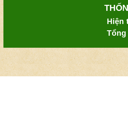
THỐN
Hiện t
Tổng 