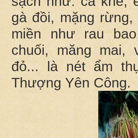
sạch như: cá khe, ế
gà đồi, mặng rừng, 
miền như rau bao,
chuối, măng mai, v
đỏ... là nét ẩm t
Thượng Yên Công.