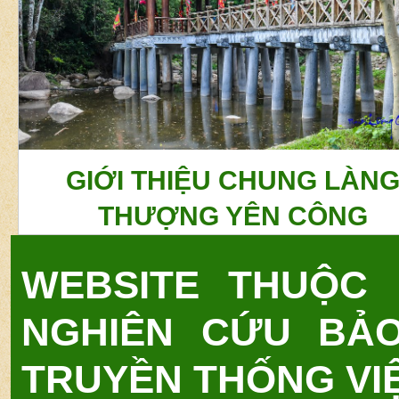
GIỚI THIỆU CHUNG LÀN
THƯỢNG YÊN CÔNG
WEBSITE THUỘC
NGHIÊN CỨU BẢ
TRUYỀN THỐNG VI