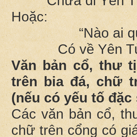
Chưa đi Yên T
Hoặc:
“Nào ai q
Có về Yên Tử
Văn bản cổ, thư t
trên bia đá, chữ 
(nếu có yếu tố đặc
Các văn bản cổ, thư
chữ trên cổng có gi