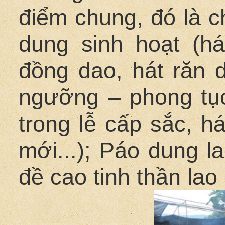
điểm chung, đó là c
dung sinh hoạt (há
đồng dao, hát răn d
ngưỡng – phong tục
trong lễ cấp sắc, h
mới...); Páo dung l
đề cao tinh thần lao