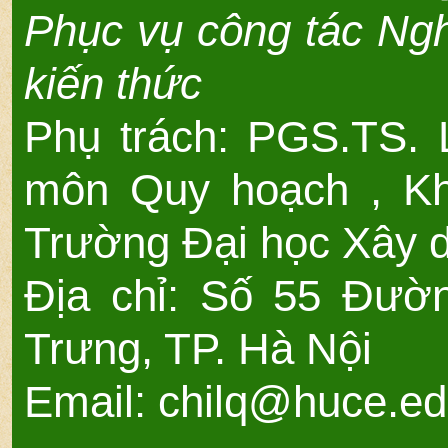
Phục vụ công tác Ngh
kiến thức
Phụ trách: PGS.TS.
môn Quy hoạch , Kh
Trường Đại học Xây 
Địa chỉ: Số 55 Đườ
Trưng, TP. Hà Nội
Email: chilq@huce.ed