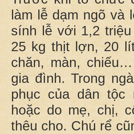
làm lễ dạm ngõ và l
sính lễ với 1,2 triệ
25 kg thịt lợn, 20 
chăn, màn, chiếu…
gia đình. Trong ng
phục của dân tộc 
hoặc do mẹ, chị, c
thêu cho. Chú rể cũ