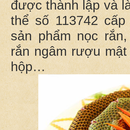
được thành lập và l
thể số 113742 cấp
sản phẩm nọc rắn,
rắn ngâm rượu mật o
hộp…