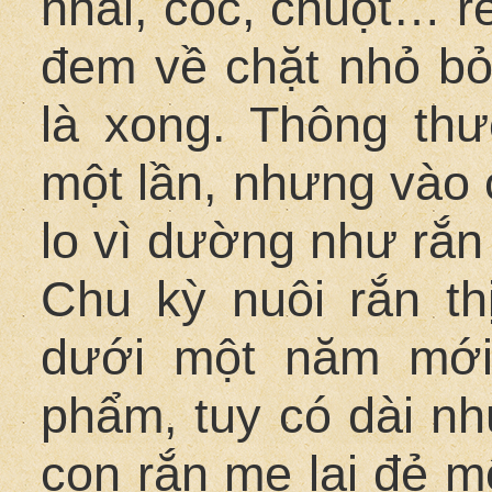
nhái, cóc, chuột… r
đem về chặt nhỏ bỏ
là xong. Thông th
một lần, nhưng vào 
lo vì dường như rắn
Chu kỳ nuôi rắn th
dưới một năm mới
phẩm, tuy có dài nh
con rắn mẹ lại đẻ m