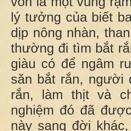
vốn là một vùng rậm
lý tưởng của biết b
dịp nông nhàn, thanh
thường đi tìm bắt r
giàu có để ngâm rư
săn bắt rắn, người 
rắn, làm thịt và 
nghiệm đó đã được 
này sang đời khác,