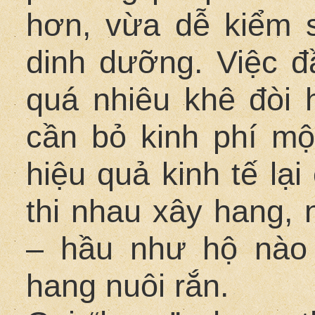
hơn, vừa dễ kiểm s
dinh dưỡng. Việc đ
quá nhiêu khê đòi h
cần bỏ kinh phí m
hiệu quả kinh tế lạ
thi nhau xây hang, 
– hầu như hộ nào 
hang nuôi rắn.