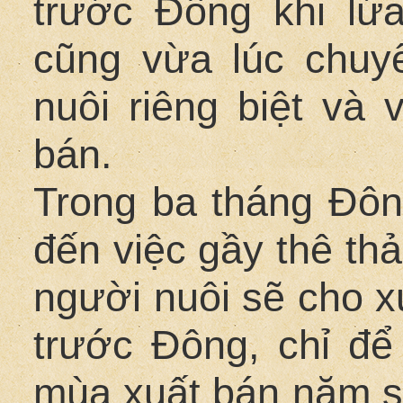
trước Đông khi lứa
cũng vừa lúc chuy
nuôi riêng biệt và
bán.
Trong ba tháng Đông
đến việc gầy thê th
người nuôi sẽ cho x
trước Đông, chỉ để
mùa xuất bán năm sa