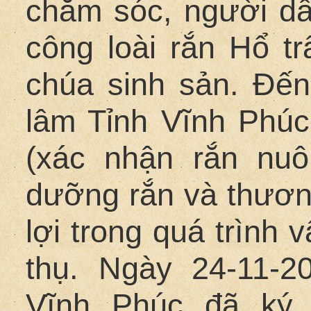
chăm sóc, người dâ
công loài rắn Hổ 
chúa sinh sản. Đế
lâm Tỉnh Vĩnh Phúc
(xác nhận rắn nuô
dưỡng rắn và thươn
lợi trong quá trình 
thụ. Ngày 24-11-2
Vĩnh Phúc đã ký 