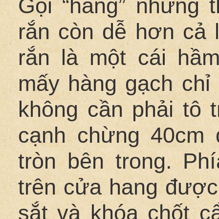
Gọi “hang” nhưng t
rắn còn dễ hơn cả 
rắn là một cái hầ
mấy hàng gạch chỉ 
không cần phải tô t
cạnh chừng 40cm 
tròn bên trong. Ph
trên cửa hang được
sắt và khóa chốt cẩ